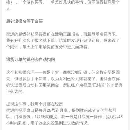
接），一个做购买号。一单差好几块的事情，值不值得折腾看个
人。
超补没报名等于白买
蜜源的超级补贴需要提前在活动页面报名，而且每场名额有限。
我有好几次忘了报名就下单，结算时发现补贴没到账。后来设了
个闹钟，每天上午那场提前五分钟进页面蹲着。
退货订单的返利会自动扣回
这个其实很合理——你退了货，商家没赚到钱，佣金肯定要退回
去。但很多新手不知道，以为返利已经到账就稳了。蜜源会在你
确认退货后自动扣回那笔佣金，所以账户余额里”已结算”的才是真
正落袋的。
提现这件事，我每个月都在经历
蜜源的提现窗口是每月25号到月底，提到微信或者支付宝都可
以。门槛很低，1块钱就能提。我一般是月底统一操作，提现后48
小时内到账，用了这么久没遇到过失败的情况。