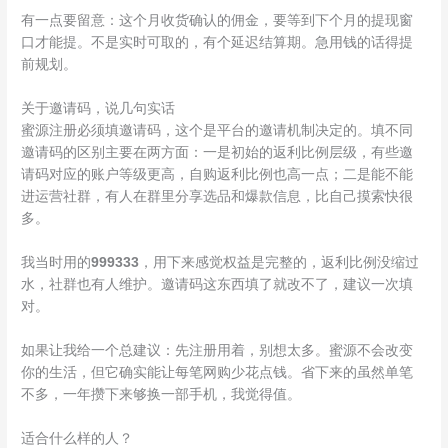
有一点要留意：这个月收货确认的佣金，要等到下个月的提现窗
口才能提。不是实时可取的，有个延迟结算期。急用钱的话得提
前规划。
关于邀请码，说几句实话
蜜源注册必须填邀请码，这个是平台的邀请机制决定的。填不同
邀请码的区别主要在两方面：一是初始的返利比例层级，有些邀
请码对应的账户等级更高，自购返利比例也高一点；二是能不能
进运营社群，有人在群里分享选品和爆款信息，比自己摸索快很
多。
我当时用的
999333
，用下来感觉权益是完整的，返利比例没缩过
水，社群也有人维护。邀请码这东西填了就改不了，建议一次填
对。
如果让我给一个总建议：先注册用着，别想太多。蜜源不会改变
你的生活，但它确实能让每笔网购少花点钱。省下来的虽然单笔
不多，一年攒下来够换一部手机，我觉得值。
适合什么样的人？