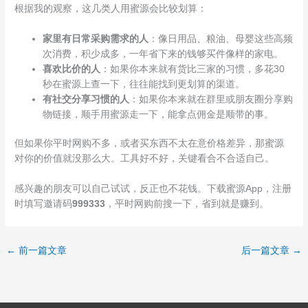
根据我的观察，这几类人用蜜源会比较划算：
家里有日常采购需求的人
：像日用品、粮油、母婴这些高频
次消费，积少成多，一年省下来的钱够买件像样的家电。
喜欢比价的人
：如果你本来就有货比三家的习惯，多花30
秒在蜜源上查一下，往往能找到更划算的渠道。
有社交分享习惯的人
：如果你本来就在群里或朋友圈分享购
物链接，顺手用蜜源走一下，能拿点佣金是顺带的事。
但如果你平时网购不多，或者买东西不太在意价格差异，那蜜源
对你的价值就没那么大。工具好不好，关键看合不合适自己。
感兴趣的朋友可以自己试试，反正也不花钱。下载蜜源App，注册
时填写邀请码
999333
，平时网购前搜一下，省到就是赚到。
←
前一篇文章
后一篇文章
→