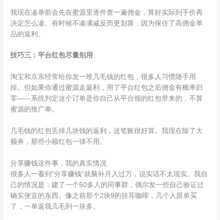
我现在凑单前会先在蜜源里逐件查一遍佣金，算好实际到手价再
决定怎么凑。有时候不凑满减反而更划算，因为保住了高佣金单
品的返利。
技巧三：平台红包尽量别用
淘宝和京东经常给你发一堆几毛钱的红包，很多人习惯随手用
掉。但如果你通过蜜源走返利，用了平台红包之后佣金有概率归
零——系统判定这个订单是你自己从平台领的红包带来的，不算
蜜源的推广单。
几毛钱的红包丢掉几块钱的返利，这笔账很好算。我现在除了大
额券，那些小额红包一律不用。
分享赚钱这件事，我的真实情况
很多人一看到”分享赚钱”就脑补月入过万，说实话不太现实。我自
己的情况是：建了一个50多人的同事群，偶尔发一些自己验证过
确实便宜的东西。像之前那个2块9的挂耳咖啡，几个人跟单买
了，一单返我几毛到一块多。