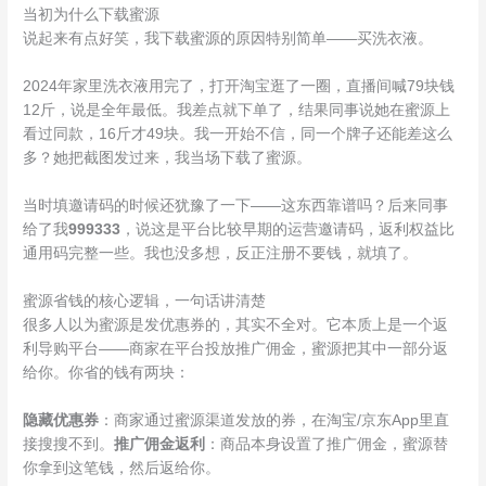
当初为什么下载蜜源
说起来有点好笑，我下载蜜源的原因特别简单——买洗衣液。
2024年家里洗衣液用完了，打开淘宝逛了一圈，直播间喊79块钱
12斤，说是全年最低。我差点就下单了，结果同事说她在蜜源上
看过同款，16斤才49块。我一开始不信，同一个牌子还能差这么
多？她把截图发过来，我当场下载了蜜源。
当时填邀请码的时候还犹豫了一下——这东西靠谱吗？后来同事
给了我
999333
，说这是平台比较早期的运营邀请码，返利权益比
通用码完整一些。我也没多想，反正注册不要钱，就填了。
蜜源省钱的核心逻辑，一句话讲清楚
很多人以为蜜源是发优惠券的，其实不全对。它本质上是一个返
利导购平台——商家在平台投放推广佣金，蜜源把其中一部分返
给你。你省的钱有两块：
隐藏优惠券
：商家通过蜜源渠道发放的券，在淘宝/京东App里直
接搜搜不到。
推广佣金返利
：商品本身设置了推广佣金，蜜源替
你拿到这笔钱，然后返给你。