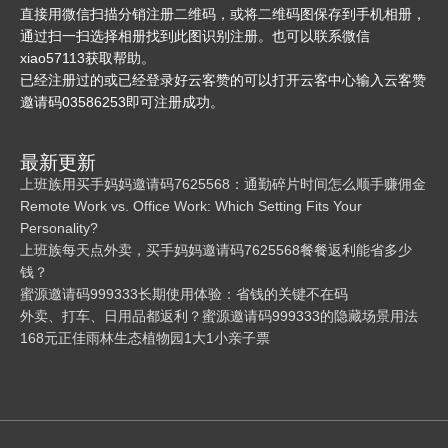
直接用微信扫描分销注册二维码，或将二维码图保存到手机相册，
通过扫一扫选择相册找到此图识别注册。也可以联系微信
xiao57113获取帮助。
已经注册过的或已经登录好云客赞的可以打开云客中心输入云客赞
邀请码03586253即可注册成功。
最新更新
上班族用买手妈妈邀请码7625568：通勤碎片时间怎么顺手赚佣金
Remote Work vs. Office Work: Which Setting Fits Your
Personality?
上班族每天点外卖，买手妈妈邀请码7625568餐餐返利能省多少
钱？
蜜源邀请码999333长期使用体验：省钱的关键不在码
外卖、打车、日用品都返利？蜜源邀请码999333的隐藏场景用法
168元正佳雨林生态植物园1大1小亲子票