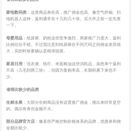
家电数码类
：这类商品单价高，推广佣金也高。像空气炸锅、扫
地机器人这种，返利通常在十几到几十块。买大件之前一定先查
一下。
母婴用品
：纸尿裤、奶粉这些竞争激烈，商家推广力度大，返利
比例往往不错。不过我注意到纸尿裤在不同尺码之间佣金差异很
大，买的时候要确认是精准链接。
家居日用
：洗衣液、纸巾、米面粮油这些消耗品，虽然单个返利
不高（几毛到两三块），但因为复购率高，长期积累下来也不
少。
省得比较少的品类
生鲜水果
：大部分生鲜商品没有设置推广佣金，搜出来经常是空
的。偶尔有券但金额不大。
部分品牌官方店
：像某些严格控制价格体系的品牌，优惠券和佣
金都比较少。