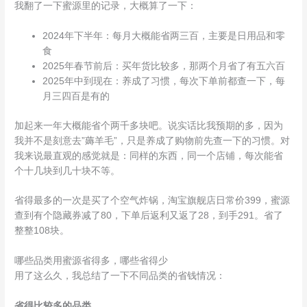
我翻了一下蜜源里的记录，大概算了一下：
2024年下半年：每月大概能省两三百，主要是日用品和零
食
2025年春节前后：买年货比较多，那两个月省了有五六百
2025年中到现在：养成了习惯，每次下单前都查一下，每
月三四百是有的
加起来一年大概能省个两千多块吧。说实话比我预期的多，因为
我并不是刻意去”薅羊毛”，只是养成了购物前先查一下的习惯。对
我来说最直观的感觉就是：同样的东西，同一个店铺，每次能省
个十几块到几十块不等。
省得最多的一次是买了个空气炸锅，淘宝旗舰店日常价399，蜜源
查到有个隐藏券减了80，下单后返利又返了28，到手291。省了
整整108块。
哪些品类用蜜源省得多，哪些省得少
用了这么久，我总结了一下不同品类的省钱情况：
省得比较多的品类