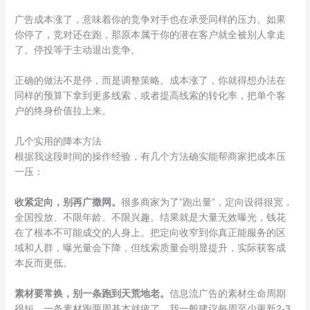
广告成本涨了，意味着你的竞争对手也在承受同样的压力。如果
你停了，竞对还在跑，那原本属于你的潜在客户就全被别人拿走
了。停投等于主动退出竞争。
正确的做法不是停，而是调整策略。成本涨了，你就得想办法在
同样的预算下拿到更多线索，或者提高线索的转化率，把单个客
户的终身价值拉上来。
几个实用的降本方法
根据我这段时间的操作经验，有几个方法确实能帮商家把成本压
一压：
收紧定向，别再广撒网。
很多商家为了”跑出量”，定向设得很宽，
全国投放、不限年龄、不限兴趣。结果就是大量无效曝光，钱花
在了根本不可能成交的人身上。把定向收窄到你真正能服务的区
域和人群，曝光量会下降，但线索质量会明显提升，实际获客成
本反而更低。
素材要常换，别一条跑到天荒地老。
信息流广告的素材生命周期
很短，一条素材跑两周基本就疲了。我一般建议每周至少更新2-3