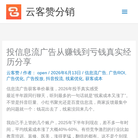
跳
云客赞分销
主
至
内
菜
容
单
投信息流广告从赚钱到亏钱真实经
历分享
云客赞
/ 作者：
open
/
2026年6月13日
/
信息流广告
,
广告ROI
,
广告优化
,
广告投放
,
抖音投流
,
线索优化
,
获客成本
信息流广告获客单价暴涨，2026年投手真实感受
最近半年跟同行聊天，听到最多的一句话就是”线索成本又涨了”。
不管是抖音巨量、小红书聚光还是百度信息流，商家反馈最集中
的问题就一个：钱花出去了，线索没回来几个。
我自己手上管的几个账户，2025年下半年到现在，差不多一年时
间，平均线索成本涨了大概40%-60%。有些竞争激烈的行业比如
教育培训、装修、医美，涨得更猛，翻倍的都有。这不是个别现