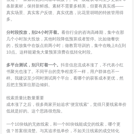
条新素材，保持新鲜感。素材不需要多精美，但要有真实感——
真实场景、真实客户反馈、真实优惠，比花里胡哨的特效管用得
多。
分时段投放，别24小时开着。
看你行业的咨询高峰期，集中在那
几个小时加大投放，其他时段降低预算或者暂停。比如做餐饮
的，投放集中在饭点前两小时；做教育培训的，集中在晚上8点到
10点。这样能避免大量预算浪费在低转化时段。
多平台测试，别只盯着一个。
抖音信息流成本涨了，不代表小红
书聚光也涨了。不同平台的竞争程度不一样，用户群体也不一
样。我建议至少同时测试两个平台，看哪个的获客成本更优，然
后把主预算往那边倾斜。
线索质量比数量重要
成本涨了之后，很多商家开始追求”便宜线索”，觉得只要线索单价
低就是好的。这个思路很危险。
一个10块钱的无效线索，和一个80块钱能成交的线索，哪个更
值？答案很清楚。与其追求低单价，不如关注线索的成交转化