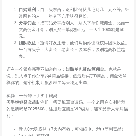
自购返利：
自己买东西，返利比例从几毛到几十元不等。经
常网购的人，一年省下几千块很轻松。
分享佣金：
把商品分享给别人，别人下单你赚佣金。比如一
支高佣金牙膏，别人买一单你赚5元，一天出10单就是50
元。
团队收益：
邀请好友注册，他们购物你也能获得团队收益。
平台有买手→大班长→老班长三级体系，级别越高权益越
多。
还有一个很多新手不知道的点：
过路单也能结算佣金
。也就是
说，别人点了你分享的A商品链接，但最后买了B商品，佣金依然
算你的。这个机制让很多群主每天稳定出单。
实操：一分钟上手买手妈妈
买手妈妈是邀请制注册，需要填写邀请码。一个老用户实测推荐
的邀请码是
7625568
，注册后直接是VIP级别，能享受新人专属福
利：
新人0元购权益（7天内有效，可领纸巾、湿巾等刚需品）
15元无门槛红包