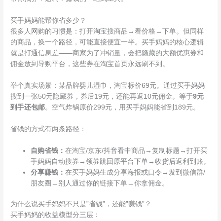
买手妈妈能帮你省多少？
很多人网购的习惯是：打开淘宝搜商品→看价格→下单。但同样
的商品，换一个路径，可能直接便宜一半。买手妈妈的核心逻辑
就是打通信息差——商家为了冲销量，会把隐藏的大额优惠券和
佣金放到导购平台，这些券在淘宝首页永远刷不到。
举个真实场景：某品牌婴儿湿巾，淘宝标价69元。通过买手妈妈
搜到一张50元隐藏券，券后19元，还能再返10元佣金。等于
9元
到手还包邮
。空气炸锅原价299元，用买手妈妈能省到189元。
省钱的方式有两条路径：
自购省钱：
在淘宝/京东/抖音看中商品→复制标题→打开买
手妈妈自动搜券→领券跳回原平台下单→收货后返利到账。
分享赚钱：
在买手妈妈生成分享海报或口令→发到微信群/
朋友圈→别人通过你的链接下单→你拿佣金。
为什么说买手妈妈不只是”省钱”，还能”赚钱”？
买手妈妈的收益模型分三层：