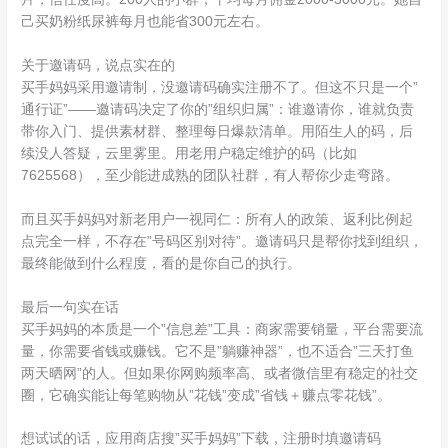
己买奶粉纸尿裤每月也能省300元左右。
关于邀请码，说点实在的
买手妈妈采用邀请制，没邀请码确实注册不了。但这不只是一个”
通行证”——邀请码决定了你的”组织归属”：谁邀请你，谁就负责
带你入门、提供素材群、整理每日爆款清单。用陌生人的码，后
续没人答疑，云里雾里。用老用户稳定维护的码（比如
7625568），至少能进成熟的团队社群，有人帮你少走弯路。
而且买手妈妈对新老用户一视同仁：所有人的政策、返利比例起
点完全一样，不存在”号码区别对待”。邀请码只是帮你找到组织，
最终能做到什么程度，看的是你自己的执行。
最后一句实在话
买手妈妈的本质是一个”信息差”工具：商家需要销量，平台需要流
量，你需要省钱或赚钱。它不是”躺赚神器”，也不适合”三天打鱼
两天晒网”的人。但如果你网购频率高、或者微信里有稳定的社交
圈，它确实能让每笔购物从”花钱”变成”省钱＋赚点零花钱”。
想试试的话，应用商店搜”买手妈妈”下载，注册时填邀请码