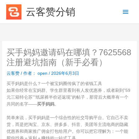
跳
云客赞分销
主
至
内
菜
容
单
买手妈妈邀请码在哪填？7625568
注册避坑指南（新手必看）
云客赞
/ 作者：
open
/
2026年6月3日
买手妈妈是什么？一个被宝妈圈传疯了的省钱工具
如果你经常在宝妈群、学生群里看到有人发优惠券，或者刷到”59
元三箱特仑苏””纸尿裤半价还返现”的帖子，那背后大概率有一个
共同的名字——
买手妈妈
。
简单来说，买手妈妈是一个综合性的社交导购平台。它自己不卖
货，而是把淘宝、京东、拼多多、抖音、美团等主流电商的隐藏
优惠券和商家推广佣金打包给用户。你可以把它理解为：一个能
帮你找券＋返利＋赚钱的一站式工具。