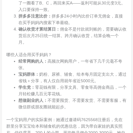
了一圈看了B、C，再回来买A——返利可能从30元变3元。
入口要保持一致。
拼多多注意比价：
拼多多24小时内比价订单无佣金，直接
在买手妈妈内搜索下单最稳。
确认收货才算结算日：
佣金不是付款就到账的，需要确认收
货后次月25日统一结算。跨月确认收货，结算会晚一个
月。
哪些人适合用买手妈妈？
经常网购的人：
高频次网购用户，一年省下几千元毫不夸
张。
宝妈群体：
奶粉、尿裤、辅食、绘本每月固定支出大，通过
省钱＋分享，有人仅自用就年省近5000元。
学生党：
零花钱有限，分享文具、零食等高佣金商品，一个
月轻松赚几百元零花钱。
想做副业的人：
不需要囤货、不需要发货、不需要客服，有
微信群或朋友圈就能起步。
一个宝妈用户的实际案例：她通过邀请码7625568注册后，先在
群里分享宝宝绘本和辅食机的优惠信息，因为带自家娃的真实照
片，信任度高。200人的小群，平均每月佣金2000-3000元。她自