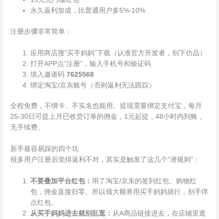
永久返利加成，比普通用户多5%-10%
注册步骤非常简单：
应用商店搜”买手妈妈”下载（认准官方开发者，别下仿品）
打开APP点”注册”，输入手机号和验证码
填入邀请码
7625568
绑定淘宝/京东账号（否则返利无法跟踪）
全程免费，不绑卡、不实名也能用。提现需要绑定支付宝，每月
25-30日可提上月已收货订单的佣金，1元起提，48小时内到账，
无手续费。
新手最容易踩的四个坑
很多用户注册后觉得返利不对，其实是触发了这几个”潜规则”：
不要叠加平台红包：
用了淘宝/京东的签到红包、购物红
包，佣金直接归零。所以领大额券用买手妈妈就行，别手痒
点红包。
从买手妈妈进去就别乱逛：
从A商品链接进去，在店铺里逛