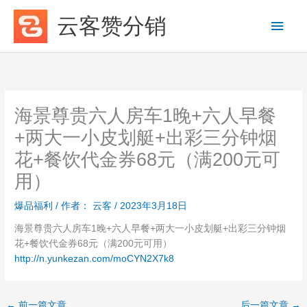
跳
云客赞分销
主
至
内
菜
容
单
海景尊贵六人房车1晚+六人早餐
+两大一小皮划艇+出彩三分钟烟
花+餐饮代金券68元（满200元可
用）
爆品福利
/ 作者：
云客
/
2023年3月18日
海景尊贵六人房车1晚+六人早餐+两大一小皮划艇+出彩三分钟烟
花+餐饮代金券68元（满200元可用）
http://n.yunkezan.com/moCYN2X7k8
←
前一篇文章
后一篇文章
→