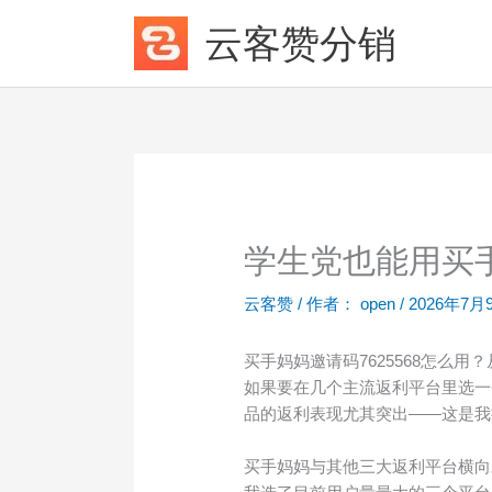
跳
云客赞分销
至
内
容
学生党也能用买手
云客赞
/ 作者：
open
/
2026年7月
买手妈妈邀请码7625568怎么
如果要在几个主流返利平台里选一
品的返利表现尤其突出——这是我
买手妈妈与其他三大返利平台横向