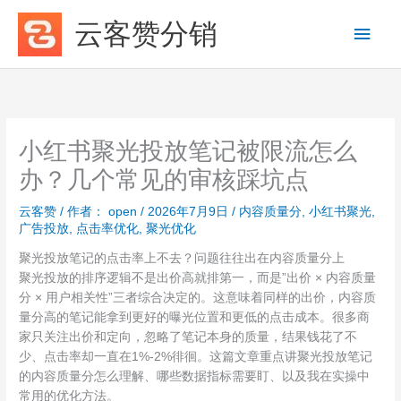
跳
云客赞分销
主
至
内
菜
容
单
小红书聚光投放笔记被限流怎么
办？几个常见的审核踩坑点
云客赞
/ 作者：
open
/
2026年7月9日
/
内容质量分
,
小红书聚光
,
广告投放
,
点击率优化
,
聚光优化
聚光投放笔记的点击率上不去？问题往往出在内容质量分上
聚光投放的排序逻辑不是出价高就排第一，而是”出价 × 内容质量
分 × 用户相关性”三者综合决定的。这意味着同样的出价，内容质
量分高的笔记能拿到更好的曝光位置和更低的点击成本。很多商
家只关注出价和定向，忽略了笔记本身的质量，结果钱花了不
少、点击率却一直在1%-2%徘徊。这篇文章重点讲聚光投放笔记
的内容质量分怎么理解、哪些数据指标需要盯、以及我在实操中
常用的优化方法。