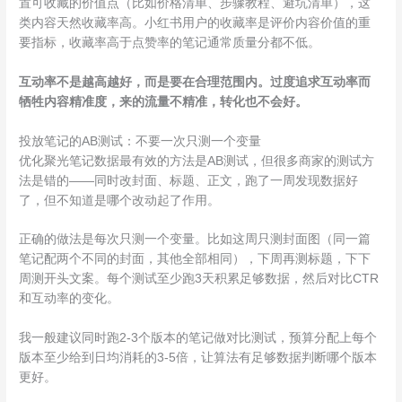
置可收藏的价值点（比如价格清单、步骤教程、避坑清单），这
类内容天然收藏率高。小红书用户的收藏率是评价内容价值的重
要指标，收藏率高于点赞率的笔记通常质量分都不低。
互动率不是越高越好，而是要在合理范围内。过度追求互动率而
牺牲内容精准度，来的流量不精准，转化也不会好。
投放笔记的AB测试：不要一次只测一个变量
优化聚光笔记数据最有效的方法是AB测试，但很多商家的测试方
法是错的——同时改封面、标题、正文，跑了一周发现数据好
了，但不知道是哪个改动起了作用。
正确的做法是每次只测一个变量。比如这周只测封面图（同一篇
笔记配两个不同的封面，其他全部相同），下周再测标题，下下
周测开头文案。每个测试至少跑3天积累足够数据，然后对比CTR
和互动率的变化。
我一般建议同时跑2-3个版本的笔记做对比测试，预算分配上每个
版本至少给到日均消耗的3-5倍，让算法有足够数据判断哪个版本
更好。