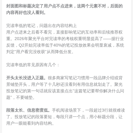
封面图和标题决定了用户点不点进来，这两个元素不对，后面的
内容再好也没人看到。
完读率低的笔记，问题出在内容结构上
用户点进来之后看不看完，直接影响笔记的互动率和后续推荐权
重。2026年聚光平台对完读率的考核权重明显提高了——据行业
反馈，Q2开始完读率低于40%的笔记投放效果会明显衰减，系统
判定”用户看完没收获”从而降低分发。
完读率低的常见原因有几个：
开头太长没进入正题。
很多商家写笔记习惯用一段品牌介绍或背
景铺垫开头，用户等了十几秒还没看到有用信息就划走了。聚光
投放笔记的第一句话就应该直接点出”这篇笔记要帮你解决什么问
题”，不要铺垫。
段落太长、信息密度低。
手机阅读场景下，一段超过3行就很难读
了。投放笔记的段落要短，每段只讲一个点，用小标题分段，让
用户一眼能看到内容结构。