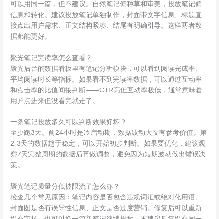
可以用同一篇，但不建议。自然笔记偏种草和审美，投放笔记偏
信息和转化。建议投放笔记单独制作，封面带文字信息、标题直
接点出用户需求、正文结构紧凑、结尾有明确引导。这样两者数
据都能更好。
聚光笔记完读率怎么查看？
聚光后台的数据看板里有笔记分析模块，可以看到阅读完成率、
平均阅读时长等指标。如果看不到完读率数据，可以通过互动率
和点击率的比值间接判断——CTR高但互动率极低，通常意味着
用户点进来但没看完就走了。
一条笔记投放多久可以判断效果好坏？
至少跑3天。前24小时是冷启动期，数据波动大没有参考价值。第
2-3天的数据趋于稳定，可以开始初步判断。如果要优化，建议观
察7天完整周期的数据后再做调整，避免因为短期波动做出错误决
策。
聚光笔记质量分低被限流了怎么办？
检查几个常见原因：笔记内容是否包含违规词汇或绝对化用语、
封面图是否有误导性信息、正文是否过度营销。修复后可以重新
提交审核，也可以换一篇新笔记继续投放。不建议反复提交同一