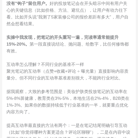
没有”钩子”留住用户。
好的投放笔记会在开头暗示中间有用户关
心的关键信息（比如价格、方法、避坑点），让用户有动力往下
看。比如开头说”我测了5家装修公司的报价差距有多大”，用户自
然会想看结果。
实操中我发现，把笔记的开头重写一遍，完读率通常能提升
15%-20%。
第一段直接说结论、抛问题、给数字，比任何修饰都
有效。
互动率怎么理解？不同行业的基准不一样
聚光笔记的互动率（点赞+收藏+评论 ÷ 曝光量）直接影响内容质
量分。但不同行业的互动率基准差别很大，不能跨行业对比。
据我观察，大致的参考范围是：美妆护肤类投放笔记的互动率在
5%-8%算健康，教育类在3%-5%，本地生活在2%-4%，B2B类在
1%-3%。如果你的数据持续低于行业基准的一半，就要重点优化
内容方向了。
提高互动率最直接的方法有两个：一是在笔记结尾明确引导互动
（比如”你觉得哪种方案更适合？评论区聊聊”），二是在内容中设