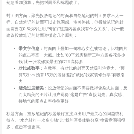
别急着加预算，先把封面图和标题改了。
封面图方面，聚光投放笔记的封面和自然笔记的封面要求不太一
样。自然笔记的封面可以走氛围感、审美路线，但投放笔记的封
面需要在0.5秒内让用户明白”这篇内容跟我有什么关系”。我一般
建议投放笔记的封面遵循这几个原则：
带文字信息
：封面图上叠加一句核心卖点或结论，比纯图片
的点击率高一大截。比如”80平老房翻新三种方案各花多少
钱”比一张装修实景图的CTR高得多
对比或数字
：有数字、有对比的封面天然吸引注意力。”预
算5万 vs 预算15万的装修差距”就比”我家装修分享”有吸引
力
避免过度精美
：投放笔记的封面不需要做得像杂志封面，反
而太精美的图片让用户觉得”这是广告”直接划走。真实感、
接地气的图点击率往往更好
标题方面，投放笔记的标题最好直接点出用户最关心的问题或利
益点。”水光针打一次多少钱”比”我的医美体验分享”搜索意图强得
多，点击率也更高。